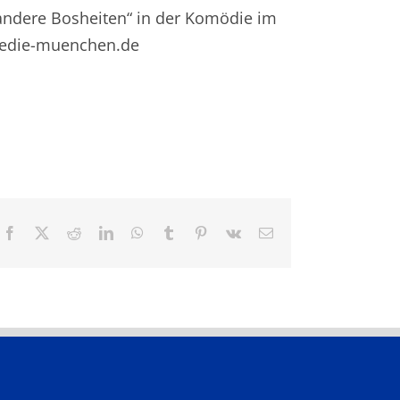
andere Bosheiten“ in der Komödie im
oedie-muenchen.de
Facebook
X
Reddit
LinkedIn
WhatsApp
Tumblr
Pinterest
Vk
E-
Mail