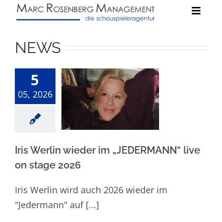
Zum
Toggle
Inhalt
Naviga
springen
Schauspieler:innen
NEWS
News
5
Iris Werlin
05, 2026
wieder im
Kontakt
„JEDERMANN“
live on stage
2026
Iris Werlin wieder im „JEDERMANN“ live
on stage 2026
Iris Werlin wird auch 2026 wieder im
"Jedermann" auf [...]