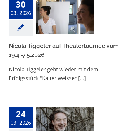
30
Nicola Tiggeler
03, 2026
auf
Theatertournee
vom
19.4.-7.5.2026
Nicola Tiggeler auf Theatertournee vom
19.4.-7.5.2026
Nicola Tiggeler geht wieder mit dem
Erfolgsstück "Kalter weisser [...]
24
Pascal Breuer in
03, 2026
„Der Vorname“