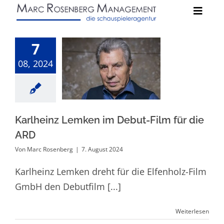
Zum
Toggle
Inhalt
Naviga
springen
Schauspieler:innen
7
Karlheinz
08, 2024
Lemken im
News
Debut-Film für
die ARD
Kontakt
Karlheinz Lemken im Debut-Film für die
ARD
Von
Marc Rosenberg
|
7. August 2024
Karlheinz Lemken dreht für die Elfenholz-Film
GmbH den Debutfilm [...]
Weiterlesen