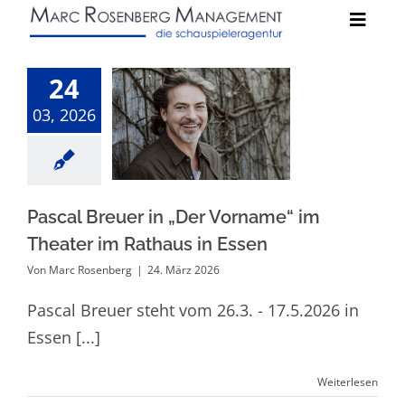
Zum
Toggle
Inhalt
Naviga
springen
Schauspieler:innen
24
Pascal Breuer in
03, 2026
„Der Vorname“
News
im Theater im
Rathaus in
Kontakt
Essen
Pascal Breuer in „Der Vorname“ im
Theater im Rathaus in Essen
Von
Marc Rosenberg
|
24. März 2026
Pascal Breuer steht vom 26.3. - 17.5.2026 in
Essen [...]
Weiterlesen