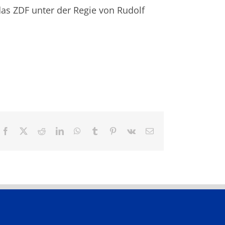
das ZDF unter der Regie von Rudolf
Facebook
X
Reddit
LinkedIn
WhatsApp
Tumblr
Pinterest
Vk
E-
Mail