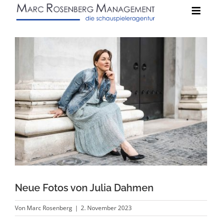
Zum
Toggle
Inhalt
Naviga
springen
Schauspieler:innen
News
Kontakt
Neue Fotos von Julia Dahmen
Von
Marc Rosenberg
|
2. November 2023