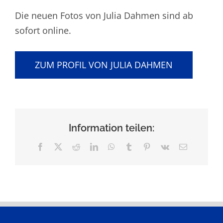
Die neuen Fotos von Julia Dahmen sind ab
sofort online.
ZUM PROFIL VON JULIA DAHMEN
Information teilen:
Facebook
X
Reddit
LinkedIn
WhatsApp
Tumblr
Pinterest
Vk
E-
Mail