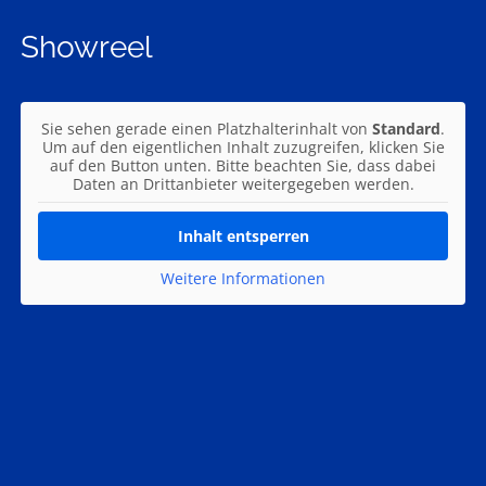
Showreel
Sie sehen gerade einen Platzhalterinhalt von
Standard
.
Um auf den eigentlichen Inhalt zuzugreifen, klicken Sie
auf den Button unten. Bitte beachten Sie, dass dabei
Daten an Drittanbieter weitergegeben werden.
Inhalt entsperren
Weitere Informationen